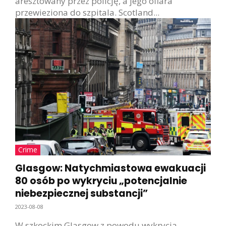
aresztowany przez policję, a jego ofiara
przewieziona do szpitala. Scotland...
Crime
Glasgow: Natychmiastowa ewakuacji
80 osób po wykryciu „potencjalnie
niebezpiecznej substancji”
2023-08-08
W szkockim Glasgow z powodu wykrycia