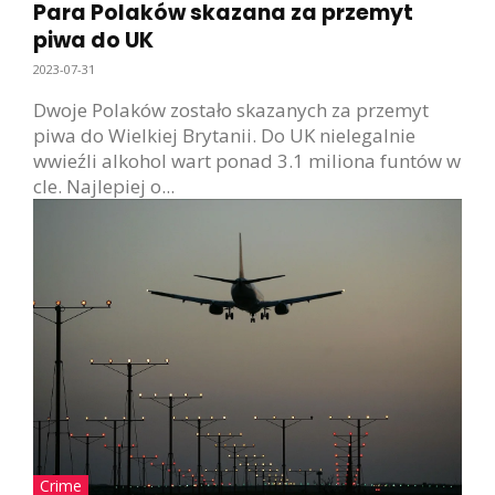
Para Polaków skazana za przemyt
piwa do UK
2023-07-31
Dwoje Polaków zostało skazanych za przemyt
piwa do Wielkiej Brytanii. Do UK nielegalnie
wwieźli alkohol wart ponad 3.1 miliona funtów w
cle. Najlepiej o...
Crime