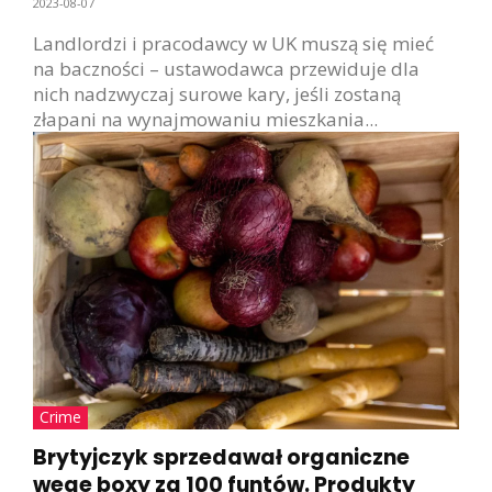
2023-08-07
Landlordzi i pracodawcy w UK muszą się mieć
na baczności – ustawodawca przewiduje dla
nich nadzwyczaj surowe kary, jeśli zostaną
złapani na wynajmowaniu mieszkania...
Crime
Brytyjczyk sprzedawał organiczne
wege boxy za 100 funtów. Produkty