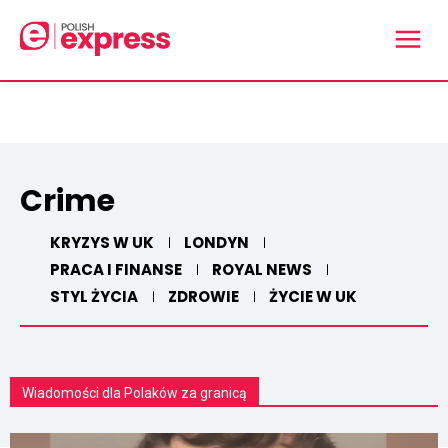
Crime
KRYZYS W UK
LONDYN
PRACA I FINANSE
ROYAL NEWS
STYL ŻYCIA
ZDROWIE
ŻYCIE W UK
Wiadomości dla Polaków za granicą