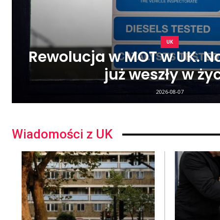
UK
Rewolucja w MOT w UK. N
już weszły w ży
2026-08-07
Wiadomości z UK