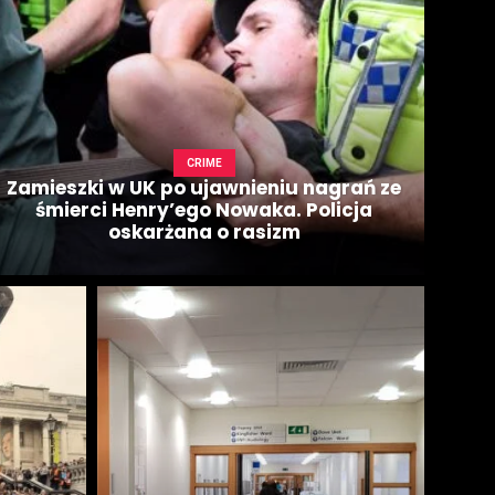
CRIME
Zamieszki w UK po ujawnieniu nagrań ze
śmierci Henry’ego Nowaka. Policja
oskarżana o rasizm