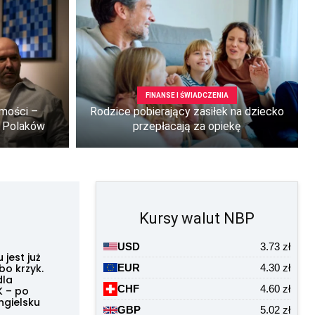
FINANSE I ŚWIADCZENIA
mości –
Rodzice pobierający zasiłek na dziecko
a Polaków
przepłacają za opiekę
Kursy walut NBP
USD
3.73 zł
jest już
lbo krzyk.
EUR
4.30 zł
dla
CHF
4.60 zł
K – po
ngielsku
GBP
5.02 zł