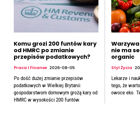
Komu grozi 200 funtów kary
Warzywa 
od HMRC po zmianie
nie ma s
przepisów podatkowych?
organic
Praca I Finanse
2026-08-05
Styl Życia
20
Po dość dużej zmianie przepisów
Lekarze i nau
podatkowych w Wielkiej Brytanii
tego, że war
gospodarstwom domowym grożą kary od
owoce eko. T
HMRC w wysokości 200 funtów.