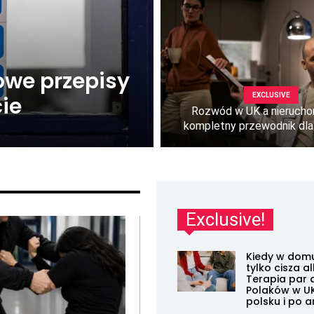
owe przepisy
EXCLUSIVE
cie
Rozwód w UK a nierucho
kompletny przewodnik dl
Exclusive!
Kiedy w domu 
tylko cisza a
Terapia par 
Polaków w U
polsku i po a