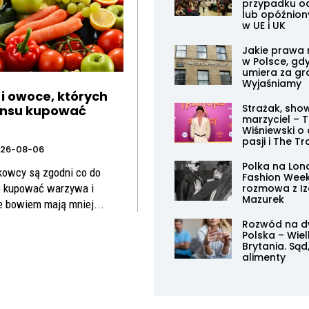
przypadku o
lub opóźnion
w UE i UK
Jakie prawa 
w Polsce, gdy
umiera za gr
Wyjaśniamy
i owoce, których
Strażak, sh
ensu kupować
marzyciel –
Wiśniewski o
pasji i The Tr
26-08-06
Polka na Lo
kowcy są zgodni co do
Fashion Wee
rozmowa z I
to kupować warzywa i
Mazurek
e bowiem mają mniej...
Rozwód na dw
Polska – Wie
Brytania. Sąd
alimenty