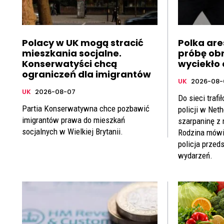
Polacy w UK mogą stracić
Polka ar
mieszkania socjalne.
próbę ob
Konserwatyści chcą
wyciekło 
ograniczeń dla imigrantów
UK
2026-08-
UK
2026-08-07
Do sieci trafi
Partia Konserwatywna chce pozbawić
policji w Net
imigrantów prawa do mieszkań
szarpaninę z 
socjalnych w Wielkiej Brytanii.
Rodzina mówi 
policja przed
wydarzeń.