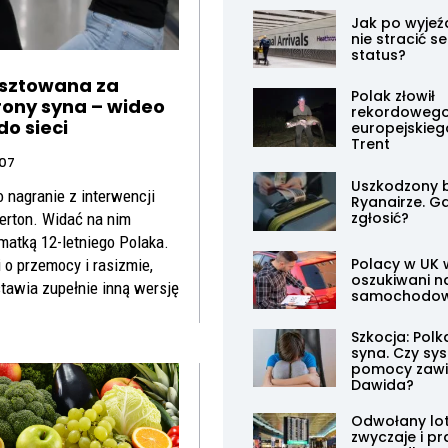
Jak po wyjeźd
nie stracić se
status?
esztowana za
Polak złowił
rony syna – wideo
rekordoweg
do sieci
europejskieg
Trent
07
Uszkodzony 
ło nagranie z interwencji
Ryanairze. Gd
zgłosić?
herton. Widać na nim
matką 12-letniego Polaka.
Polacy w UK 
o przemocy i rasizmie,
oszukiwani n
stawia zupełnie inną wersję
samochodo
Szkocja: Polk
syna. Czy sy
pomocy zawi
Dawida?
Odwołany lot
zwyczaje i p