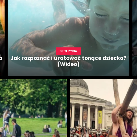
STYL ŻYCIA
a
Jak rozpoznać i uratować tonące dziecko?
(Wideo)