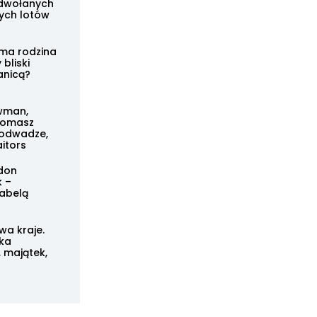
dwołanych
ych lotów
ma rodzina
 bliski
anicą?
owman,
 Tomasz
 odwadze,
aitors
ndon
k –
zabelą
a kraje.
lka
, majątek,