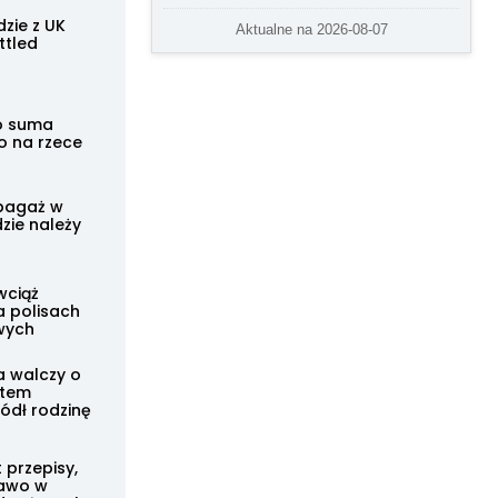
zie z UK
Aktualne na 2026-08-07
ttled
o suma
o na rzece
bagaż w
zie należy
wciąż
a polisach
wych
a walczy o
stem
ódł rodzinę
 przepisy,
rawo w