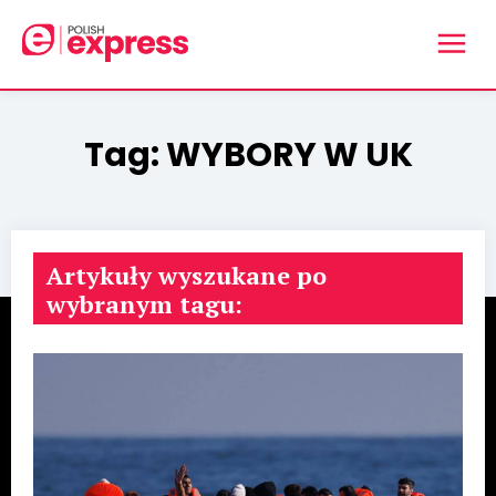
Tag:
WYBORY W UK
Artykuły wyszukane po
wybranym tagu: