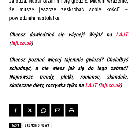
za duża. Nadal kazali mi się głodzić. Miałam wrażenie,
że muszę jeszcze zeskrobać sobie kości" –
powiedziała nastolatka.
Chcesz dowiedzieć się więcej? Wejdź na
LAJT
(
lajt.co.uk
)
Chcesz poznać więcej tajemnic gwiazd? Chciałbyś
schudnąć, a nie wiesz jak się do tego zabrać?
Najnowsze trendy, plotki, romanse, skandale,
skuteczne diety, rozrywka tylko na
LAJT
(
lajt.co.uk
)
TAGS
BREAKING NEWS