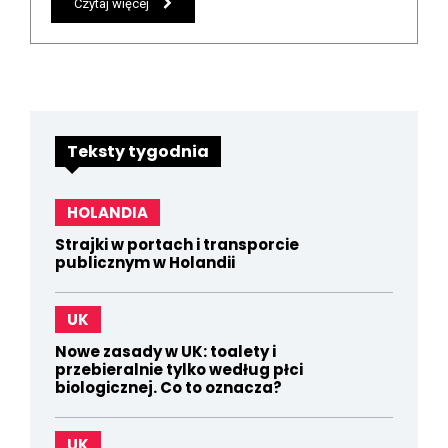
Czytaj więcej
Teksty tygodnia
HOLANDIA
Strajki w portach i transporcie
publicznym w Holandii
UK
Nowe zasady w UK: toalety i
przebieralnie tylko według płci
biologicznej. Co to oznacza?
UK