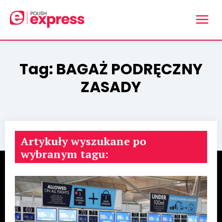
Tag:
BAGAŻ PODRĘCZNY
ZASADY
Artykuły wyszukane po
wybranym tagu: