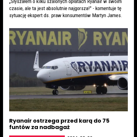
„Słyszałem o kilku szalonych opłatach Ryanair w swoim
czasie, ale ta jest absolutnie najgorsza!" - komentuje tę
sytuację ekspert ds. praw konsumentów Martyn James.
Ryanair ostrzega przed karą do 75
funtów za nadbagaż