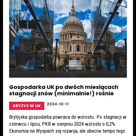
Gospodarka UK po dwóch miesiącach
stagnacji znów (minimalnie!) rośnie
2024-10-11
KRYZYS W UK
Brytyjska gospodarka powraca do wzrostu. Po stagnacji w
czerwcu i lipcu, PKB w sierpniu 2024 wzrosło o 0,2%.
Ekonomia na Wyspach się rozwija, ale obecne tempo tego