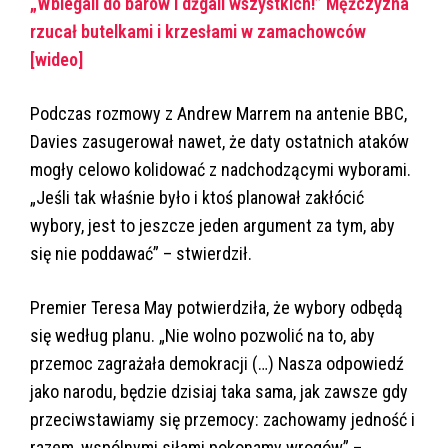
„Wbiegali do barów i dźgali wszystkich!” Mężczyzna
rzucał butelkami i krzesłami w zamachowców
[wideo]
Podczas rozmowy z Andrew Marrem na antenie BBC,
Davies zasugerował nawet, że daty ostatnich ataków
mogły celowo kolidować z nadchodzącymi wyborami.
„Jeśli tak właśnie było i ktoś planował zakłócić
wybory, jest to jeszcze jeden argument za tym, aby
się nie poddawać” – stwierdził.
Premier Teresa May potwierdziła, że wybory odbędą
się według planu. „Nie wolno pozwolić na to, aby
przemoc zagrażała demokracji (…) Nasza odpowiedź
jako narodu, będzie dzisiaj taka sama, jak zawsze gdy
przeciwstawiamy się przemocy: zachowamy jedność i
razem, wspólnymi siłami pokonamy wrogów” –