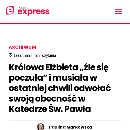
ARCHIWUM
Less than 1
min.
czytania
Królowa Elżbieta „źle się
poczuła” i musiała w
ostatniej chwili odwołać
swoją obecność w
Katedrze Św. Pawła
Paulina Markowska