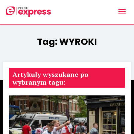
Tag:
WYROKI
Artykuły wyszukane po
wybranym tagu: