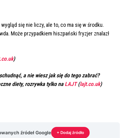
 wygląd się nie liczy, ale to, co ma się w środku.
awda. Może przypadkiem hiszpański fryzjer znalazł
t.co.uk
)
chudnąć, a nie wiesz jak się do tego zabrać?
czne diety, rozrywka tylko na
LAJT
(
lajt.co.uk
)
rowanych źródeł Google
+ Dodaj źródło