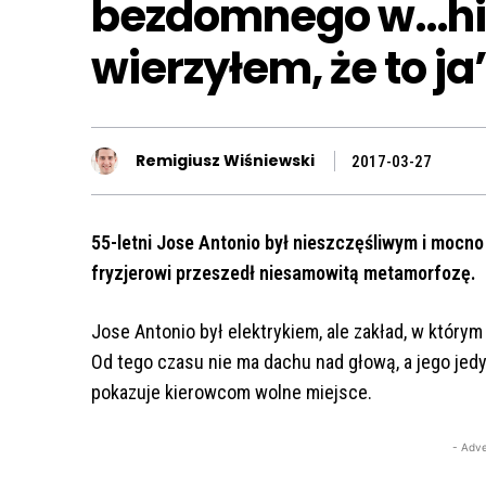
bezdomnego w…hip
wierzyłem, że to ja
Remigiusz Wiśniewski
2017-03-27
55-letni Jose Antonio był nieszczęśliwym i moc
fryzjerowi przeszedł niesamowitą metamorfozę.
Jose Antonio był elektrykiem, ale zakład, w którym 
Od tego czasu nie ma dachu nad głową, a jego jed
pokazuje kierowcom wolne miejsce.
- Adve