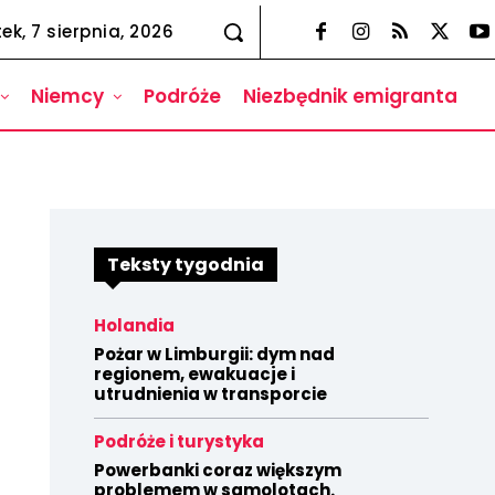
tek, 7 sierpnia, 2026
Niemcy
Podróże
Niezbędnik emigranta
Teksty tygodnia
Holandia
Pożar w Limburgii: dym nad
regionem, ewakuacje i
utrudnienia w transporcie
Podróże i turystyka
Powerbanki coraz większym
problemem w samolotach.