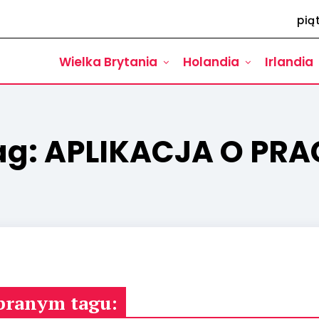
pią
Wielka Brytania
Holandia
Irlandia
ag:
APLIKACJA O PRA
branym tagu: