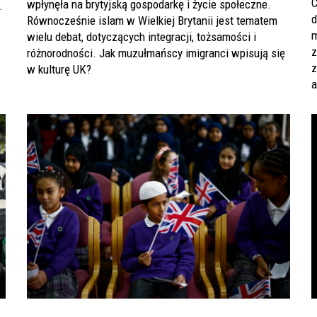
C
wpłynęła na brytyjską gospodarkę i życie społeczne.
.
d
Równocześnie islam w Wielkiej Brytanii jest tematem
m
wielu debat, dotyczących integracji, tożsamości i
z
różnorodności. Jak muzułmańscy imigranci wpisują się
z
w kulturę UK?
a