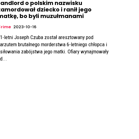
Landlord o polskim nazwisku
zamordował dziecko i ranił jego
matkę, bo byli muzułmanami
Crime
2023-10-16
1-letni Joseph Czuba został aresztowany pod
arzutem brutalnego morderstwa 6-letniego chłopca i
siłowania zabójstwa jego matki. Ofiary wynajmowały
d...