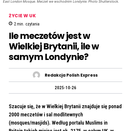
East London Mosque. Meczet we wschodnim Londynie. Photo Shutterstock.
ŻYCIE W UK
2
min.
czytania
Ile meczetów jest w
Wielkiej Brytanii, ile w
samym Londynie?
Redakcja Polish Express
2025-10-26
Szacuje się, że w Wielkiej Brytanii znajduje się ponad
2000 meczetów i sal modlitewnych
(mosques/masjids). Według portalu Muslims in
Britain takich miejsc jest ok. 2175 w całym UK, w