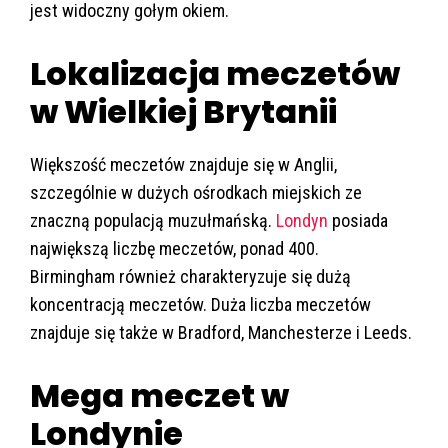
jest widoczny gołym okiem.
Lokalizacja meczetów
w Wielkiej Brytanii
Większość meczetów znajduje się w Anglii,
szczególnie w dużych ośrodkach miejskich ze
znaczną populacją muzułmańską.
Londyn
po
siada
największą liczbę meczetów, ponad 400.
Birmingham r
ównież charakteryzuje się dużą
koncentracją meczetów.
Duża liczba meczetów
znajduje się także w
Bradford
,
Manchesterze
i
Leeds
.
Mega meczet w
Londynie