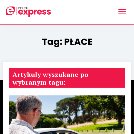
Tag:
PŁACE
Artykuły wyszukane po
wybranym tagu: