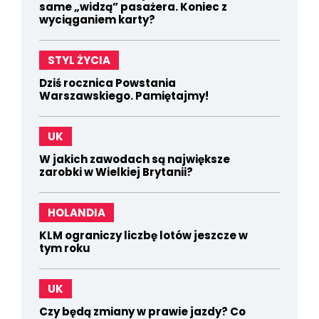
same „widzą” pasażera. Koniec z
wyciąganiem karty?
STYL ŻYCIA
Dziś rocznica Powstania
Warszawskiego. Pamiętajmy!
UK
W jakich zawodach są największe
zarobki w Wielkiej Brytanii?
HOLANDIA
KLM ograniczy liczbę lotów jeszcze w
tym roku
UK
Czy będą zmiany w prawie jazdy? Co