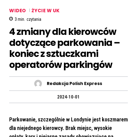
WIDEO
ŻYCIE W UK
3
min.
czytania
4 zmiany dla kierowców
dotyczące parkowania –
koniec z sztuczkami
operatorów parkingów
Redakcja Polish Express
2024-10-01
Parkowanie, szczególnie w Londynie jest koszmarem
dla niejednego kierowcy. Brak miejsc, wysokie
opłaty, kary i niejasne zasady obowiązujące na