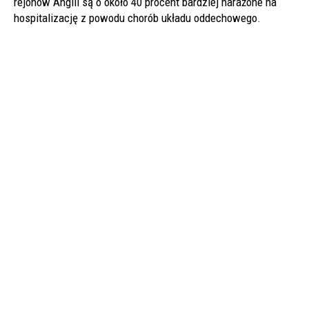
rejonów Anglii są o około 40 procent bardziej narażone na
hospitalizację z powodu chorób układu oddechowego.