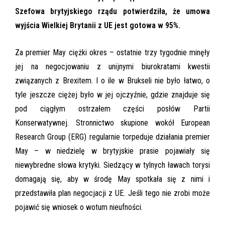
Szefowa brytyjskiego rządu potwierdziła, że umowa
wyjścia Wielkiej Brytanii z UE jest gotowa w 95%.
Za premier May ciężki okres – ostatnie trzy tygodnie minęły
jej na negocjowaniu z unijnymi biurokratami kwestii
związanych z Brexitem. I o ile w Brukseli nie było łatwo, o
tyle jeszcze ciężej było w jej ojczyźnie, gdzie znajduje się
pod ciągłym ostrzałem części posłów Partii
Konserwatywnej. Stronnictwo skupione wokół European
Research Group (ERG) regularnie torpeduje działania premier
May – w niedzielę w brytyjskie prasie pojawiały się
niewybredne słowa krytyki. Siedzący w tylnych ławach torysi
domagają się, aby w środę May spotkała się z nimi i
przedstawiła plan negocjacji z UE. Jeśli tego nie zrobi może
pojawić się wniosek o wotum nieufności.