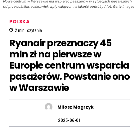
Nowe centrum w Warszawie ma wspierać pasażerów w sytuacjach niezależnych
od przewoźnika, aczkolwiek wpływających na jakość podróży / fot. Getty Images
POLSKA
2
min.
czytania
Ryanair przeznaczy 45
mln zł na pierwsze w
Europie centrum wsparcia
pasażerów. Powstanie ono
w Warszawie
Miłosz Magrzyk
2025-06-01