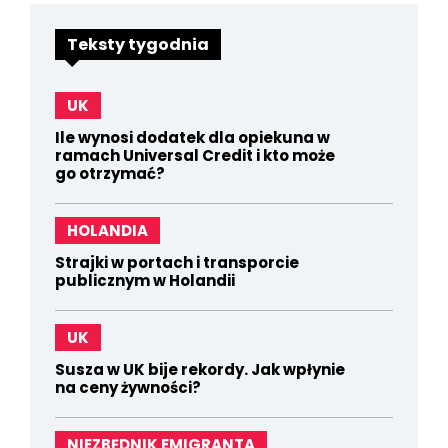
Teksty tygodnia
UK
Ile wynosi dodatek dla opiekuna w
ramach Universal Credit i kto może
go otrzymać?
HOLANDIA
Strajki w portach i transporcie
publicznym w Holandii
UK
Susza w UK bije rekordy. Jak wpłynie
na ceny żywności?
NIEZBĘDNIK EMIGRANTA