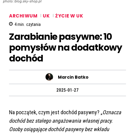
photo: blog.sky-shop.pl
ARCHIWUM
UK
ŻYCIE W UK
4
min.
czytania
Zarabianie pasywne: 10
pomysłów na dodatkowy
dochód
Marcin Batko
2025-01-27
Na początek, czym jest dochód pasywny? „
Oznacza
dochód bez stałego angażowania własnej pracy.
Osoby osiągające dochód pasywny bez wkładu