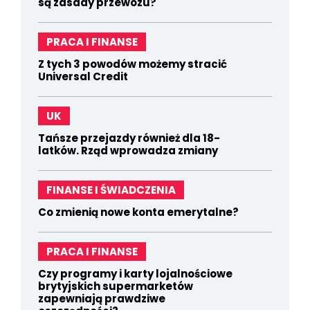
są zasady przewozu?
PRACA I FINANSE
Z tych 3 powodów możemy stracić
Universal Credit
UK
Tańsze przejazdy również dla 18-
latków. Rząd wprowadza zmiany
FINANSE I ŚWIADCZENIA
Co zmienią nowe konta emerytalne?
PRACA I FINANSE
Czy programy i karty lojalnościowe
brytyjskich supermarketów
zapewniają prawdziwe