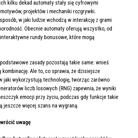
ch kilku dekad automaty stały się cyfrowymi
 motywów, projektów i mechaniki rozgrywki.
sposób, w jaki ludzie wchodzą w interakcję z grami
norodność. Obecnie automaty oferują wszystko, od
o interaktywne rundy bonusowe, które mogą
podstawowe zasady pozostają takie same: wnieś
 kombinację. Ale to, co sprawia, że dzisiejsze
w jaki wykorzystują technologię, tworząc zarówno
generatorów liczb losowych (RNG) zapewnia, że wyniki
eszczyk emocji przy życiu, podczas gdy funkcje takie
ą jeszcze więcej szans na wygraną.
zwrócić uwagę