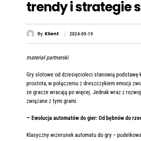
trendy i strategie
By
Klient
2024-09-19
materiał partnerski
Gry slotowe od dziesięcioleci stanowią podstawę k
prostota, w połączeniu z dreszczykiem emocji zwi
że gracze wracają po więcej. Jednak wraz z rozwoje
związane z tymi grami.
— Ewolucja automatów do gier: Od bębnów do rze
Klasyczny wizerunek automatu do gry – pudełkowa