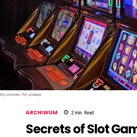
Gry slotowe / fot. pixabay
ARCHIWUM
2
min.
Read
Secrets of Slot G