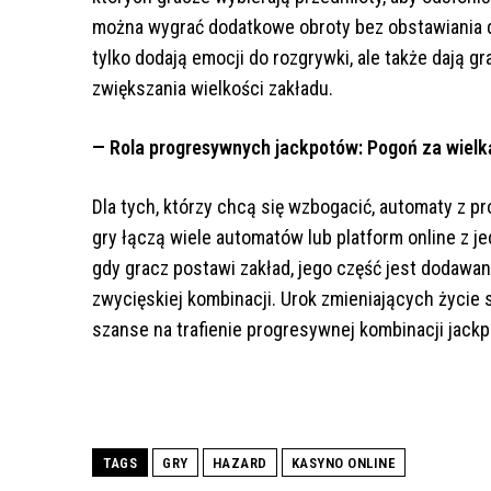
można wygrać dodatkowe obroty bez obstawiania 
tylko dodają emocji do rozgrywki, ale także dają
zwiększania wielkości zakładu.
— Rola progresywnych jackpotów: Pogoń za wiel
Dla tych, którzy chcą się wzbogacić, automaty z p
gry łączą wiele automatów lub platform online z 
gdy gracz postawi zakład, jego część jest dodawana 
zwycięskiej kombinacji. Urok zmieniających życie 
szanse na trafienie progresywnej kombinacji jackp
TAGS
GRY
HAZARD
KASYNO ONLINE