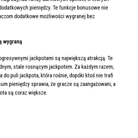
dodatkowych pieniędzy. Te funkcje bonusowe nie
 graczom dodatkowe możliwości wygranej bez
ką wygraną
rogresywnymi jackpotami są największą atrakcją. Te
jednym, stale rosnącym jackpotem. Za każdym razem,
do puli jackpota, która rośnie, dopóki ktoś nie trafi
sum pieniędzy sprawia, że gracze są zaangażowani, a
ota są coraz większe.