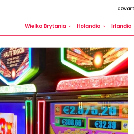
czwart
Wielka Brytania
Holandia
Irlandia