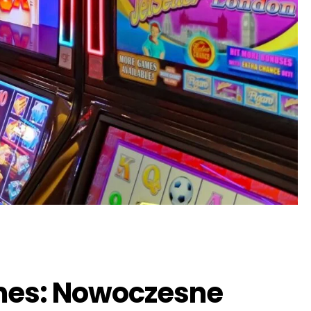
ames: Nowoczesne