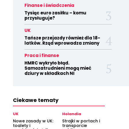
Finanse i świadczenia
Tysiąc euro zasiłku – komu
przysługuje?
UK
Tańsze przejazdy również dla 18-
latków. Rząd wprowadza zmiany
Praca i finanse
HMRC wykryło błąd.
Samozatrudnieni mogą mieć
dziury w składkach NI
Ciekawe tematy
UK
Holandia
Nowe zasady w UK:
Strajki w portach i
toalety i
transporcie