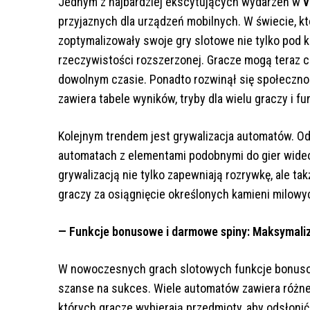
Jednym z najbardziej ekscytujących wydarzeń w
v
przyjaznych dla urządzeń mobilnych. W świecie, któ
zoptymalizowały swoje gry slotowe nie tylko pod 
rzeczywistości rozszerzonej. Gracze mogą teraz c
dowolnym czasie. Ponadto rozwinął się społecznoś
zawiera tabele wyników, tryby dla wielu graczy i 
Kolejnym trendem jest grywalizacja automatów. Odn
automatach z elementami podobnymi do gier wideo, 
grywalizacją nie tylko zapewniają rozrywkę, ale ta
graczy za osiągnięcie określonych kamieni milowy
— Funkcje bonusowe i darmowe spiny: Maksymaliz
W nowoczesnych grach slotowych funkcje bonuso
szanse na sukces. Wiele automatów zawiera różne r
których gracze wybierają przedmioty, aby odsłoni