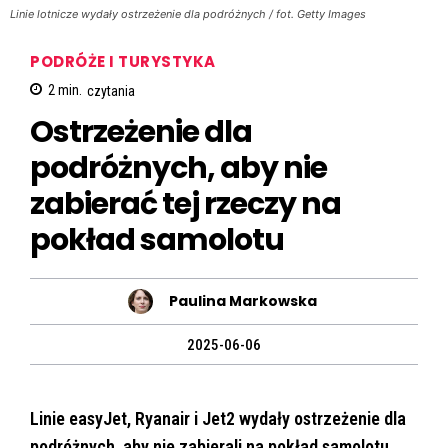
Linie lotnicze wydały ostrzeżenie dla podróżnych / fot. Getty Images
PODRÓŻE I TURYSTYKA
2
min.
czytania
Ostrzeżenie dla
podróżnych, aby nie
zabierać tej rzeczy na
pokład samolotu
Paulina Markowska
2025-06-06
Linie easyJet, Ryanair i Jet2 wydały ostrzeżenie dla
podróżnych, aby nie zabierali na pokład samolotu