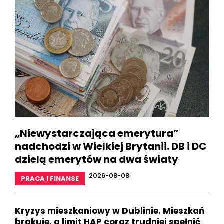
„Niewystarczająca emerytura”
nadchodzi w Wielkiej Brytanii. DB i DC
dzielą emerytów na dwa światy
2026-08-08
PRACA I FINANSE
Kryzys mieszkaniowy w Dublinie. Mieszkań
brakuje, a limit HAP coraz trudniej spełnić