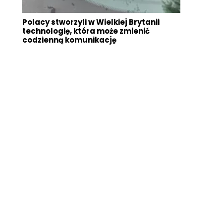
Polacy stworzyli w Wielkiej Brytanii
technologię, która może zmienić
codzienną komunikację