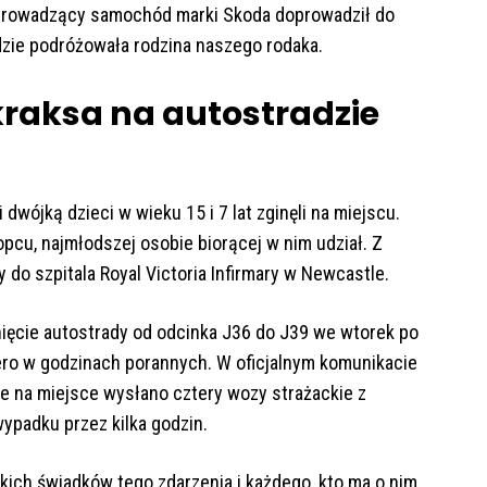
 prowadzący samochód marki Skoda doprowadził do
dzie podróżowała rodzina naszego rodaka.
kraksa na autostradzie
 dwójką dzieci w wieku 15 i 7 lat zginęli na miejscu.
pcu, najmłodszej osobie biorącej w nim udział. Z
do szpitala Royal Victoria Infirmary w Newcastle.
ęcie autostrady od odcinka J36 do J39 we wtorek po
ero w godzinach porannych. W oficjalnym komunikacie
 ​​na miejsce wysłano cztery wozy strażackie z
wypadku przez kilka godzin.
kich świadków tego zdarzenia i każdego, kto ma o nim