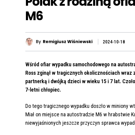
Polak z rodziną o
M6
By
Remigiusz Wiśniewski
2024-10-18
Wśród ofiar wypadku samochodowego na autostrad
Ross zginął w tragicznych okolicznościach wraz z 
partnerką i dwójką dzieci w wieku 15 i 7 lat. Cz
7-letni chłopiec.
Do tego tragicznego wypadku doszło w miniony wtor
Miał on miejsce na autostradzie M6 w hrabstwie Ku
niewyjaśnionych jeszcze przyczyn sprawca wypadk