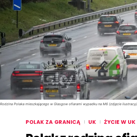
Rodzina Polaka mieszkającego w Glasgow ofiarami wypadku na M6 (zdjęcie ilustracyjn
POLAK ZA GRANICĄ
UK
ŻYCIE W UK