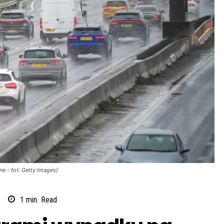
e - fot: Getty Images)
1
min.
Read