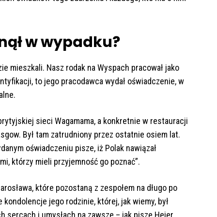
ginął w wypadku?
zie mieszkali. Nasz rodak na Wyspach pracował jako
dentyfikacji, to jego pracodawca wydał oświadczenie, w
alne.
brytyjskiej sieci Wagamama, a konkretnie w restauracji
sgow. Był tam zatrudniony przez ostatnie osiem lat.
anym oświadczeniu pisze, iż Polak nawiązał
mi, którzy mieli przyjemność go poznać”.
 Jarosława, które pozostaną z zespołem na długo po
kondolencje jego rodzinie, której, jak wiemy, był
h sercach i umysłach na zawsze – jak pisze Heier.