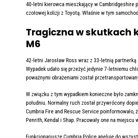
40-letni kierowca mieszkający w Cambridgeshire
czołowej kolizji z Toyotą. Właśnie w tym samocho
Tragiczna w skutkach 
M6
42-letni Jarosław Ross wraz z 33-letnią partnerką i
Wypadek udało się przeżyć jedynie 7-letniemu chło
poważnymi obrażeniami został przetransportowany 
W związku z tym wypadkiem konieczne było zamkni
południu. Normalny ruch został przywrócony dopi
Cumbria Fire and Rescue Service poinformowało, że
Penrith, Kendal i Shap. Pracowały one na miejscu 
Funkcjonariusze Cumbria Police apeluje do wszyst