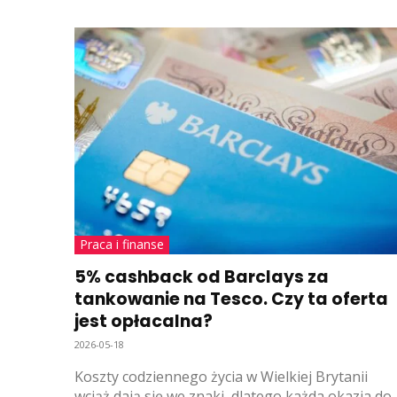
Praca i finanse
5% cashback od Barclays za
tankowanie na Tesco. Czy ta oferta
jest opłacalna?
2026-05-18
Koszty codziennego życia w Wielkiej Brytanii
wciąż dają się we znaki, dlatego każda okazja do