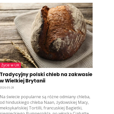
Życie w UK
Tradycyjny polski chleb na zakwasie
w Wielkiej Brytanii
2026-05-28
Na świecie popularne są różne odmiany chleba,
od hinduskiego chleba Naan, żydowskiej Macy,
meksykańskiej Tortilli, francuskiej Bagietki,
niemieckiego Pumpernikla, po włoską Ciabattę.