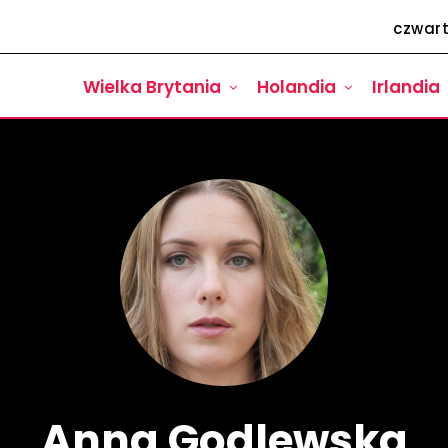
czwart
Wielka Brytania
Holandia
Irlandia
Anna Godlewska