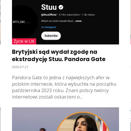
Życie w UK
Brytyjski sąd wydał zgodę na
ekstradycję Stuu. Pandora Gate
2026-07-21
Pandora Gate to jedna z największych afer w
polskim internecie, która wybuchła na początku
października 2023 roku. Znani polscy twórcy
internetowi zostali oskarżeni o...