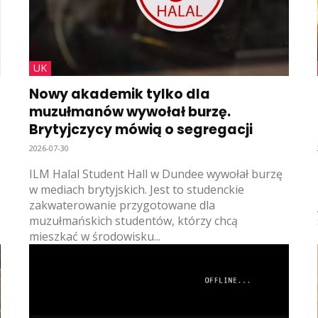
UK
Nowy akademik tylko dla
muzułmanów wywołał burzę.
Brytyjczycy mówią o segregacji
2026-07-30
ILM Halal Student Hall w Dundee wywołał burzę
w mediach brytyjskich. Jest to studenckie
zakwaterowanie przygotowane dla
muzułmańskich studentów, którzy chcą
mieszkać w środowisku...