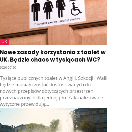
UK
Nowe zasady korzystania z toalet w
UK. Będzie chaos w tysiącach WC?
2026-07-20
Tysiące publicznych toalet w Anglii, Szkocji i Walii
będzie musiało zostać dostosowanych do
nowych przepisów dotyczących przestrzeni
przeznaczonych dla jednej płci. Zaktualizowane
wytyczne przewidują,...