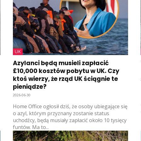
UK
Azylanci będą musieli zapłacić
£10,000 kosztów pobytu w UK. Czy
ktoś wierzy, że rząd UK ściągnie te
pieniądze?
2026-06-30
Home Office ogłosił dziś, że osoby ubiegające się
o azyl, którym przyznany zostanie status
uchodźcy, będą musiały zapłacić około 10 tysięcy
funtów. Ma to...