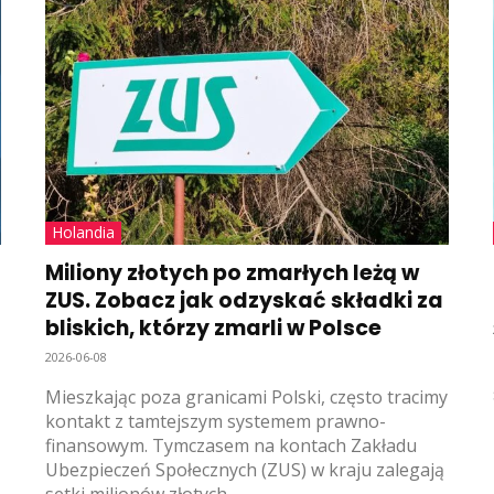
Holandia
Miliony złotych po zmarłych leżą w
ZUS. Zobacz jak odzyskać składki za
bliskich, którzy zmarli w Polsce
2026-06-08
Mieszkając poza granicami Polski, często tracimy
kontakt z tamtejszym systemem prawno-
finansowym. Tymczasem na kontach Zakładu
Ubezpieczeń Społecznych (ZUS) w kraju zalegają