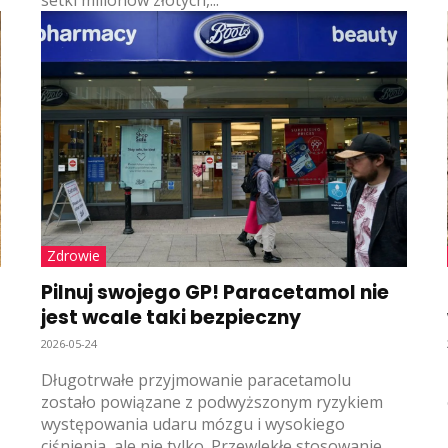
setki milionów złotych,...
Zdrowie
Pilnuj swojego GP! Paracetamol nie
jest wcale taki bezpieczny
2026-05-24
Długotrwałe przyjmowanie paracetamolu
zostało powiązane z podwyższonym ryzykiem
występowania udaru mózgu i wysokiego
ciśnienia, ale nie tylko. Przewlekłe stosowanie