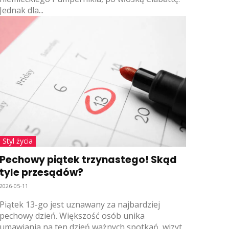
Jednak dla...
Styl życia
Pechowy piątek trzynastego! Skąd
tyle przesądów?
2026-05-11
Piątek 13-go jest uznawany za najbardziej
pechowy dzień. Większość osób unika
umawiania na ten dzień ważnych spotkań, wizyt