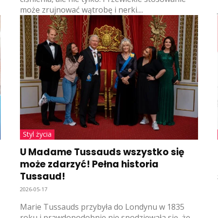
może zrujnować wątrobę i nerki....
Styl życia
U Madame Tussauds wszystko się
może zdarzyć! Pełna historia
Tussaud!
2026-05-17
Marie Tussauds przybyła do Londynu w 1835
roku i prawdopodobnie nie spodziewała się, że