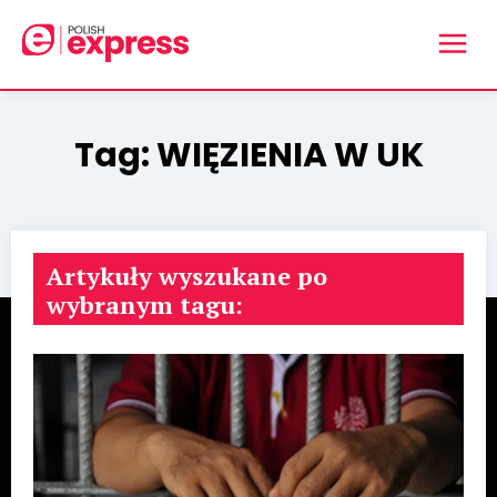
Tag:
WIĘZIENIA W UK
Artykuły wyszukane po
wybranym tagu: