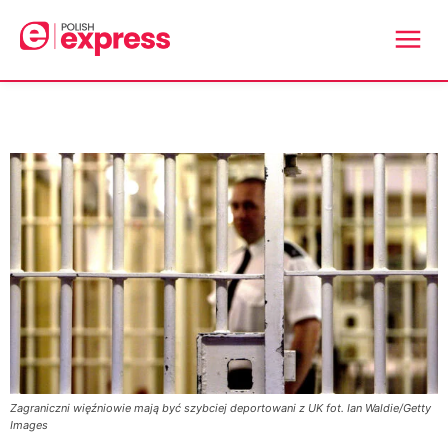
Zagraniczni więźniowie mają być szybciej deportowani z UK fot. Ian Waldie/Getty
Images