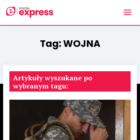
Tag:
WOJNA
Artykuły wyszukane po
wybranym tagu: