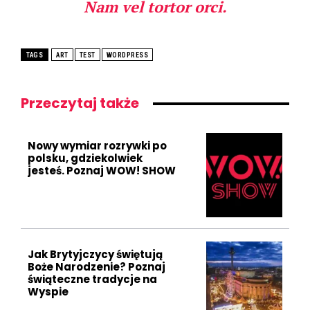
Nam vel tortor orci.
TAGS
ART
TEST
WORDPRESS
Przeczytaj także
Nowy wymiar rozrywki po
polsku, gdziekolwiek
jesteś. Poznaj WOW! SHOW
Jak Brytyjczycy świętują
Boże Narodzenie? Poznaj
świąteczne tradycje na
Wyspie