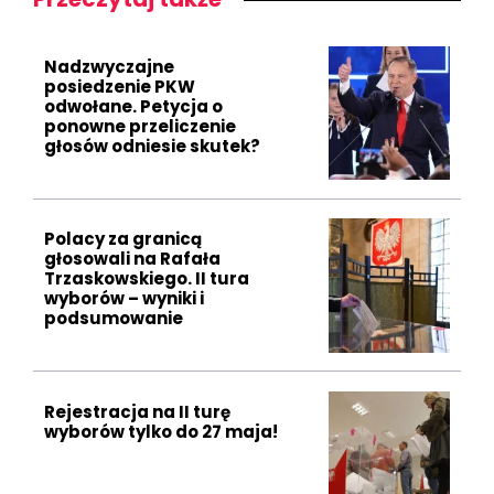
Nadzwyczajne
posiedzenie PKW
odwołane. Petycja o
ponowne przeliczenie
głosów odniesie skutek?
Polacy za granicą
głosowali na Rafała
Trzaskowskiego. II tura
wyborów – wyniki i
podsumowanie
Rejestracja na II turę
wyborów tylko do 27 maja!