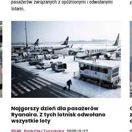
pasażerów związanych z opóźnionymi i odwołanymi
z
lotami.
Najgorszy dzień dla pasażerów
Ryanaira. Z tych lotnisk odwołano
wszystkie loty
PILNE
Podróże I Turystyka
2025-11-27
P