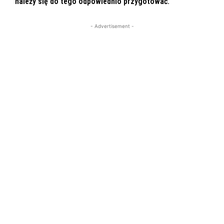
należy się do tego odpowiednio przygotować.
- Advertisement -