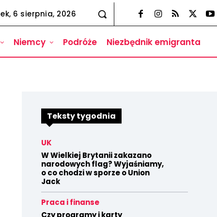
ek, 6 sierpnia, 2026
Niemcy
Podróże
Niezbędnik emigranta
Teksty tygodnia
UK
W Wielkiej Brytanii zakazano
narodowych flag? Wyjaśniamy,
o co chodzi w sporze o Union
Jack
Praca i finanse
Czy programy i karty