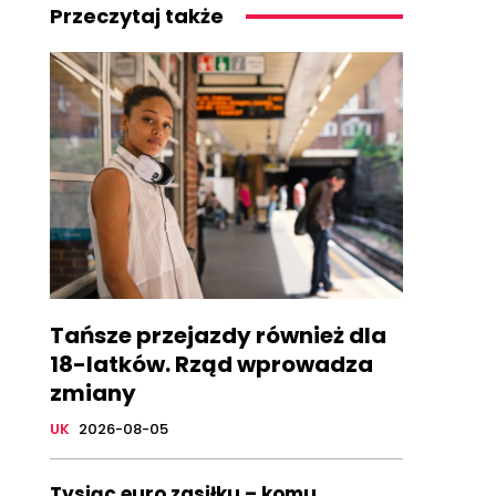
Przeczytaj także
Tańsze przejazdy również dla
18-latków. Rząd wprowadza
zmiany
UK
2026-08-05
Tysiąc euro zasiłku – komu