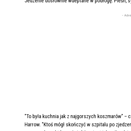
Jedzenie dosłownie wdeptane w podłogę. Pleśń, sy
- Adve
"To była kuchnia jak z najgorszych koszmarów" –
Harrow. "Ktoś mógł skończyć w szpitalu po zjedze