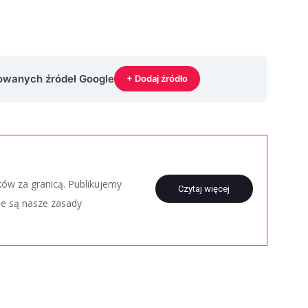
rowanych źródeł Google
+ Dodaj źródło
aków za granicą. Publikujemy
Czytaj więcej
ie są nasze zasady