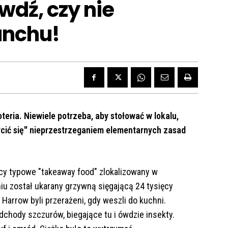
wdź, czy nie
unchu!
teria. Niewiele potrzeba, aby stołować w lokalu,
ycić się" nieprzestrzeganiem elementarnych zasad
ący typowe "takeaway food" zlokalizowany w
u został ukarany grzywną sięgającą 24 tysięcy
Harrow byli przerażeni, gdy weszli do kuchni.
dchody szczurów, biegające tu i ówdzie insekty.