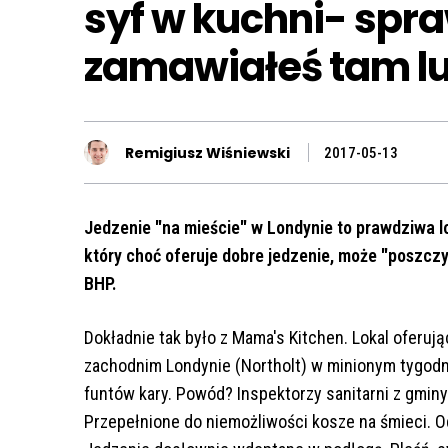
syf w kuchni- spra
zamawiałeś tam l
Remigiusz Wiśniewski
2017-05-13
Jedzenie "na mieście" w Londynie to prawdziwa lo
który choć oferuje dobre jedzenie, może "poszcz
BHP.
Dokładnie tak było z Mama's Kitchen. Lokal oferuj
zachodnim Londynie (Northolt) w minionym tygodni
funtów kary. Powód? Inspektorzy sanitarni z gminy 
Przepełnione do niemożliwości kosze na śmieci. O