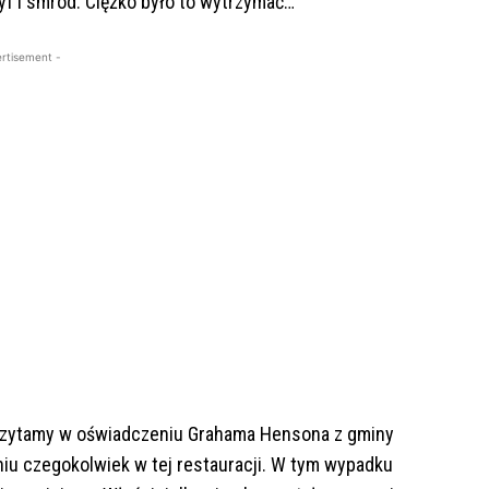
f i smród. Ciężko było to wytrzymać…
rtisement -
 czytamy w oświadczeniu Grahama Hensona z gminy
niu czegokolwiek w tej restauracji. W tym wypadku