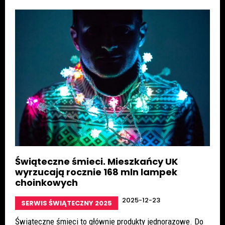
Świąteczne śmieci. Mieszkańcy UK
wyrzucają rocznie 168 mln lampek
choinkowych
2025-12-23
SERWIS ŚWIĄTECZNY 2025
Świąteczne śmieci to głównie produkty jednorazowe. Do