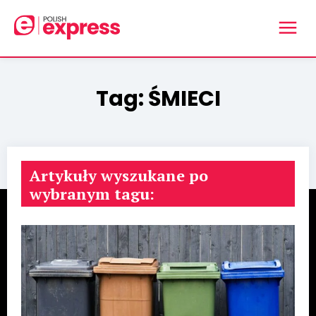
Tag:
ŚMIECI
Artykuły wyszukane po
wybranym tagu: