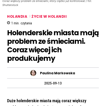
Coraz większy problem ze śmieciami, który ciężko już kontrolować / fot.
Shutterstock
HOLANDIA
ŻYCIE W HOLANDII
1
min.
czytania
Holenderskie miasta mają
problem ze śmieciami.
Coraz więcej ich
produkujemy
Paulina Markowska
2025-09-13
Duże holenderskie miasta mają coraz większy