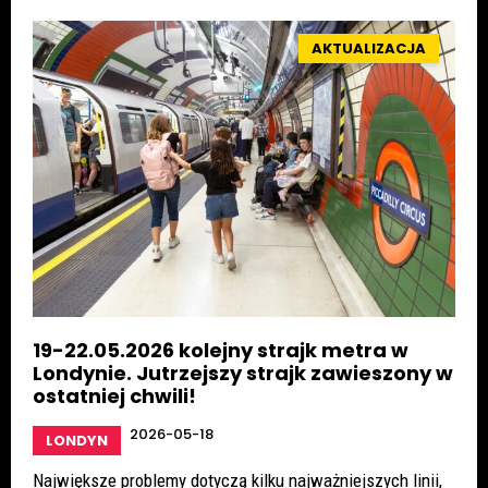
AKTUALIZACJA
19-22.05.2026 kolejny strajk metra w
Londynie. Jutrzejszy strajk zawieszony w
ostatniej chwili!
2026-05-18
LONDYN
Największe problemy dotyczą kilku najważniejszych linii,