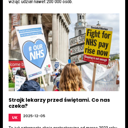
wziąć udział nawet 200 000 osób.
Strajk lekarzy przed świętami. Co nas
czeka?
2025-12-05
UK
To już czternasta akcja protestacyjna od marca 2023 roku.