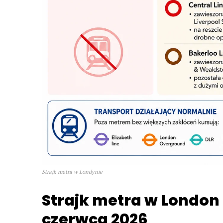
Strajk metra w Londynie
Strajk metra w
London
czerwca 2026