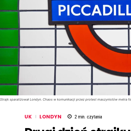
Strajk sparaliżował Londyn. Chaos w komunikacji przez protest maszynistów metra fo
UK
LONDYN
2
min.
czytania