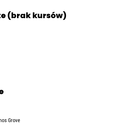
te (brak kursów)
e
rnos Grove