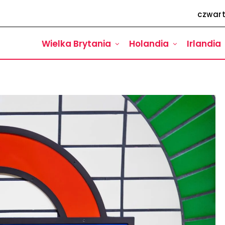
czwart
Wielka Brytania
Holandia
Irlandia