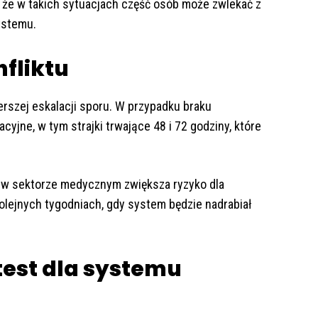
 że w takich sytuacjach część osób może zwlekać z
ystemu.
fliktu
rszej eskalacji sporu. W przypadku braku
yjne, w tym strajki trwające 48 i 72 godziny, które
kt w sektorze medycznym zwiększa ryzyko dla
kolejnych tygodniach, gdy system będzie nadrabiał
test dla systemu