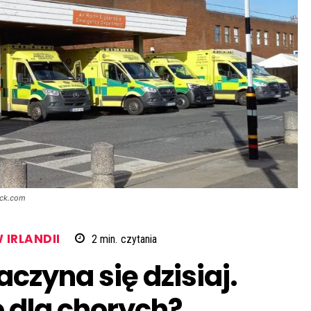
tock.com
 IRLANDII
2
min.
czytania
czyna się dzisiaj.
e dla chorych?