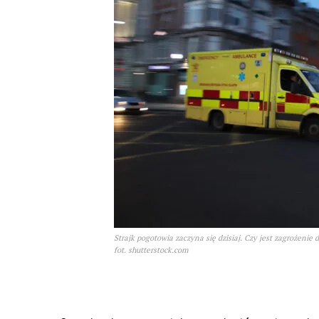
Strajk pogotowia zaczyna się dzisiaj. Czy jest zagrożenie 
fot. shutterstock.com