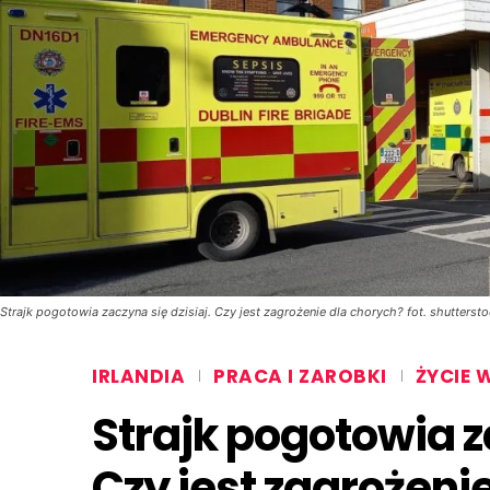
Strajk pogotowia zaczyna się dzisiaj. Czy jest zagrożenie dla chorych? fot. shutters
IRLANDIA
PRACA I ZAROBKI
ŻYCIE W
Strajk pogotowia za
Czy jest zagrożeni