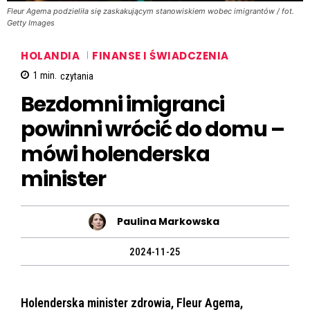
Fleur Agema podzieliła się zaskakującym stanowiskiem wobec imigrantów / fot.
Getty Images
HOLANDIA
FINANSE I ŚWIADCZENIA
1
min.
czytania
Bezdomni imigranci
powinni wrócić do domu –
mówi holenderska
minister
Paulina Markowska
2024-11-25
Holenderska minister zdrowia, Fleur Agema,