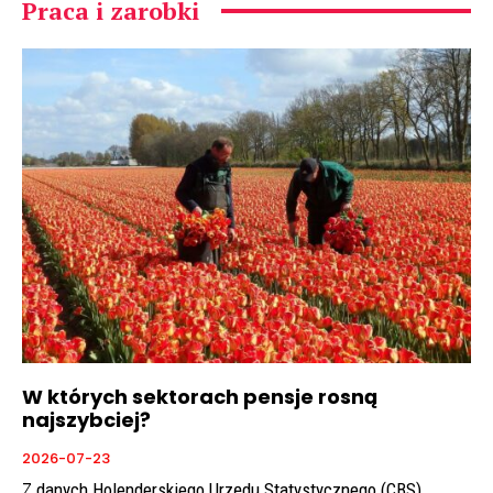
Praca i zarobki
W których sektorach pensje rosną
najszybciej?
2026-07-23
Z danych Holenderskiego Urzędu Statystycznego (CBS)