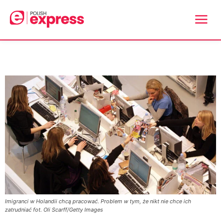
Imigranci w Holandii chcą pracować. Problem w tym, że nikt nie chce ich
zatrudniać fot. Oli Scarff/Getty Images