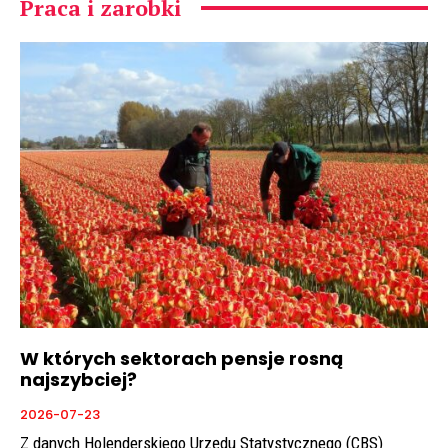
Praca i zarobki
W których sektorach pensje rosną
najszybciej?
2026-07-23
Z danych Holenderskiego Urzędu Statystycznego (CBS)