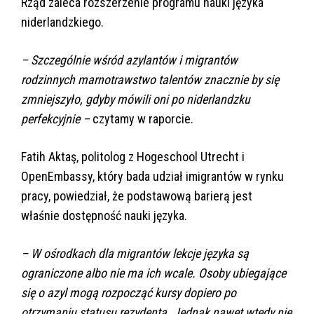
Rząd zaleca rozszerzenie programu nauki języka
niderlandzkiego.
– Szczególnie wśród azylantów i migrantów
rodzinnych marnotrawstwo talentów znacznie by się
zmniejszyło, gdyby mówili oni po niderlandzku
perfekcyjnie –
czytamy w raporcie.
Fatih Aktaş, politolog z Hogeschool Utrecht i
OpenEmbassy, który bada udział imigrantów w rynku
pracy, powiedział, że podstawową barierą jest
właśnie dostępność nauki języka.
– W ośrodkach dla migrantów lekcje języka są
ograniczone albo nie ma ich wcale. Osoby ubiegające
się o azyl mogą rozpocząć kursy dopiero po
otrzymaniu statusu rezydenta. Jednak nawet wtedy nie