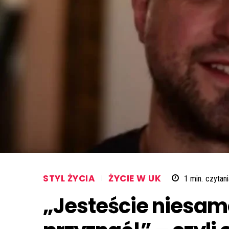
STYL ŻYCIA
ŻYCIE W UK
1
min.
czytani
„Jesteście niesamo