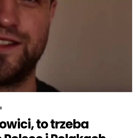
a
wici, to trzeba