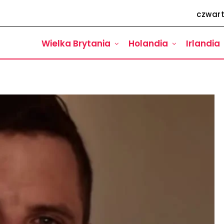
czwart
Wielka Brytania
Holandia
Irlandia