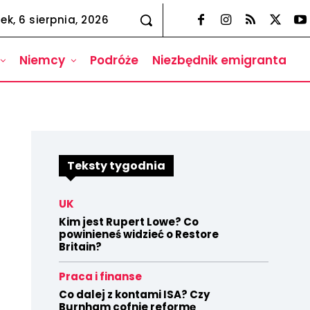
ek, 6 sierpnia, 2026
Niemcy
Podróże
Niezbędnik emigranta
Teksty tygodnia
UK
Kim jest Rupert Lowe? Co
powinieneś widzieć o Restore
Britain?
Praca i finanse
Co dalej z kontami ISA? Czy
Burnham cofnie reformę