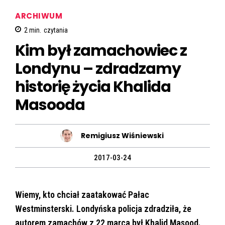
ARCHIWUM
2
min.
czytania
Kim był zamachowiec z
Londynu – zdradzamy
historię życia Khalida
Masooda
Remigiusz Wiśniewski
2017-03-24
Wiemy, kto chciał zaatakować Pałac
Westminsterski. Londyńska policja zdradziła, że
autorem zamachów z 22 marca był Khalid Masood.