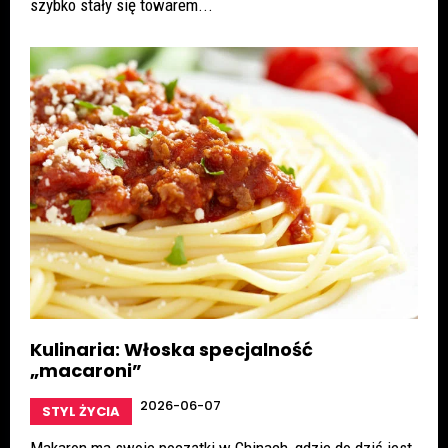
szybko stały się towarem...
Kulinaria: Włoska specjalność
„macaroni”
2026-06-07
STYL ŻYCIA
Makaron ma swoje początki w Chinach, gdzie do dziś jest