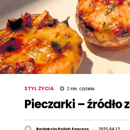
STYL ŻYCIA
2
min.
czytania
Pieczarki – źródło 
Redakcja Polish Express
2025-04-12