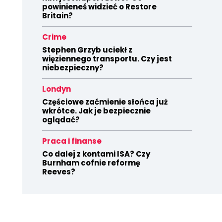
powinieneś widzieć o Restore
Britain?
Crime
Stephen Grzyb uciekł z
więziennego transportu. Czy jest
niebezpieczny?
Londyn
Częściowe zaćmienie słońca już
wkrótce. Jak je bezpiecznie
oglądać?
Praca i finanse
Co dalej z kontami ISA? Czy
Burnham cofnie reformę
Reeves?