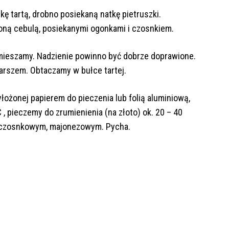
łkę tartą, drobno posiekaną natkę pietruszki.
ną cebulą, posiekanymi ogonkami i czosnkiem.
z mieszamy. Nadzienie powinno być dobrze doprawione.
rszem. Obtaczamy w bułce tartej.
łożonej papierem do pieczenia lub folią aluminiową,
 , pieczemy do zrumienienia (na złoto) ok. 20 – 40
. czosnkowym, majonezowym. Pycha.