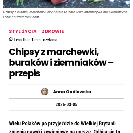
Czipsy z buraka, marchewki czy batata to zdrowsza alternatywa dla sklepowych.
Foto: shutterstock.com
STYL ŻYCIA
ZDROWIE
Less than 1
min.
czytania
Chipsy z marchewki,
buraków i ziemniaków –
przepis
Anna Godlewska
2026-03-05
Wielu Polaków po przyjeździe do Wielkiej Brytanii
zmienia nawyki żywieniowe na gorsze. Odbija się to