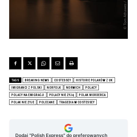
TAGS
BREAKING NEWS
COSTESSEY
HISTORIE POLAKÓW Z UK
IMIGRANCI Z POLSKI
NORFOLK
NORWICH
POLACY
POLACY NA EMIGRACJI
POLACY NIE ŻYJĄ
POLAK MORDERCA
POLAK NIE ŻYJE
POLECANE
TRAGEDIA W COSTESSEY
Dodaj "Polish Express" do preferowanych