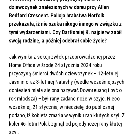
dziewczynek znalezionych w domu przy Allan
Bedford Crescent. Policja hrabstwa Norfolk
przekazała, iż nie szuka nikogo innego w związku z
tymi wydarzeniami. Czy Bartłomiej K. najpierw zabił
swoją rodzinę, a później odebrał sobie życie?
Jak wynika z sekcji zwłok przeprowadzonej przez
Home Office w środę 24 stycznia 2024 roku
przyczyną śmierci dwóch dziewczynek – 12-letniej
Jasmin oraz 8-letniej Natashy (wedle wcześniejszych
doniesień miała się ona nazywać Downreuang i być o
rok młodsza) – był rany zadane noże w szyje. Nieco
wcześniej, 21 stycznia, w niedzielę, do publicznej
podano, iż kobieta zmarła w wyniku ran kłutych szyi. Z
kolei 46-letni Polak zginął od pojedynczej rany kłutej
szyi.