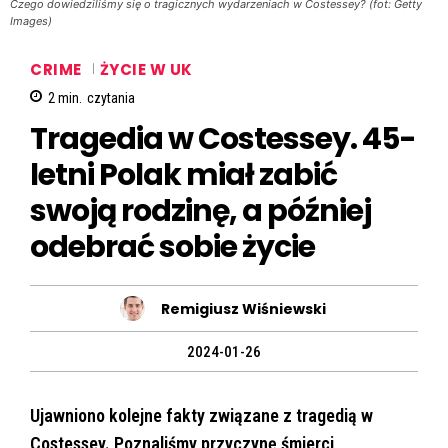
Czego dowiedziliśmy się o tragicznych wydarzeniach w Costessey? (fot: Getty
Images)
CRIME
ŻYCIE W UK
2
min.
czytania
Tragedia w Costessey. 45-
letni Polak miał zabić
swoją rodzinę, a później
odebrać sobie życie
Remigiusz Wiśniewski
2024-01-26
Ujawniono kolejne fakty związane z tragedią w
Costessey. Poznaliśmy przyczynę śmierci