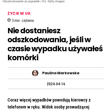
Odszkodowanie za wypadek / fot. Getty Images
ŻYCIE W UK
3
min.
czytania
Nie dostaniesz
odszkodowania, jeśli w
czasie wypadku używałeś
komórki
Paulina Markowska
2024-04-16
Coraz więcej wypadków powodują kierowcy z
telefonem w ręku. Widok osoby prowadzącej