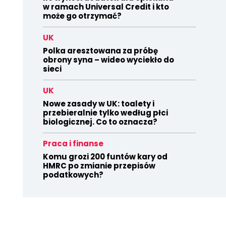
w ramach Universal Credit i kto
może go otrzymać?
UK
Polka aresztowana za próbę
obrony syna – wideo wyciekło do
sieci
UK
Nowe zasady w UK: toalety i
przebieralnie tylko według płci
biologicznej. Co to oznacza?
Praca i finanse
Komu grozi 200 funtów kary od
HMRC po zmianie przepisów
podatkowych?