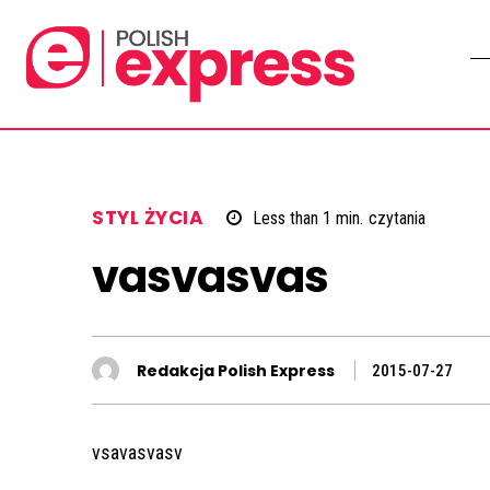
STYL ŻYCIA
Less than 1
min.
czytania
vasvasvas
Redakcja Polish Express
2015-07-27
vsavasvasv