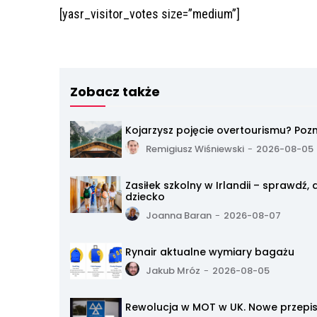
[yasr_visitor_votes size=”medium”]
Zobacz także
Kojarzysz pojęcie overtourismu? Po
Remigiusz Wiśniewski
-
2026-08-05
Zasiłek szkolny w Irlandii – sprawdź
dziecko
Joanna Baran
-
2026-08-07
Rynair aktualne wymiary bagażu
Jakub Mróz
-
2026-08-05
Rewolucja w MOT w UK. Nowe przepisy