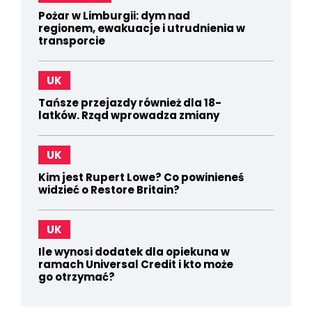
Pożar w Limburgii: dym nad
regionem, ewakuacje i utrudnienia w
transporcie
UK
Tańsze przejazdy również dla 18-
latków. Rząd wprowadza zmiany
UK
Kim jest Rupert Lowe? Co powinieneś
widzieć o Restore Britain?
UK
Ile wynosi dodatek dla opiekuna w
ramach Universal Credit i kto może
go otrzymać?