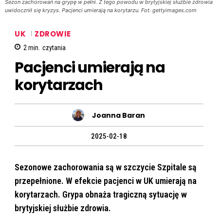
Sezon zachorowań na grypę w pełni. Z tego powodu w brytyjskiej służbie zdrowia
uwidocznił się kryzys. Pacjenci umierają na korytarzu. Fot. gettyimages.com
UK
ZDROWIE
2
min.
czytania
Pacjenci umierają na
korytarzach
Joanna Baran
2025-02-18
Sezonowe zachorowania są w szczycie Szpitale są
przepełnione. W efekcie pacjenci w UK umierają na
korytarzach. Grypa obnaża tragiczną sytuację w
brytyjskiej służbie zdrowia.