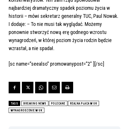
najbardziej dramatyczny spadek poziomu życia w
historii – mówi sekretarz generalny TUC, Paul Nowak.
I dodaje: – To nie musi tak wyglądać. Możemy
ponownie stworzyć nową erę godnego wzrostu
wynagrodzeń, w której poziom życia rodzin będzie
wzrastał, a nie spadał.
[sc name=”seealso” promowanypost=”2″ ][/sc]
TAGS
BREAKING NEWS
POLECANE
REALNA PŁACA W UK
WYNAGRODZENIE W UK