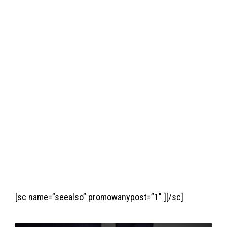
[sc name=”seealso” promowanypost=”1″ ][/sc]